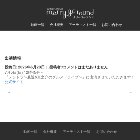
動画一覧
会社概要
アーティスト一覧
お問い合わせ
投
出演情報
投稿日: 2026年6月28日 | , 投稿者:
/
コメントはまだありません
稿
7月5日(日) 12時45分～
『メシドラ〜兼近&真之介のグルメドライブ〜』に出演させていただきます！
ナ
公式サイト
ビ
«
»
ゲ
ー
シ
ョ
動画一覧
会社概要
アーティスト一覧
お問い合わせ