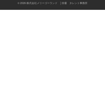
ン
© 2026 株式会社メリーゴーランド │俳優 タレント事務所