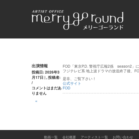
投
出演情報
FOD「東京P.D. 警視庁広報2係 season
フジテレビ系 地上波ドラマの放送終了後、F
投稿日: 2026年3
稿
月17日 | , 投稿者:
是非、ご覧下さい！
/
公式サイト
ナ
コメントはまだあ
FOD
りません
ビ
«
ゲ
ー
シ
動画一覧
会社概要
アーティスト一覧
お問い合わせ