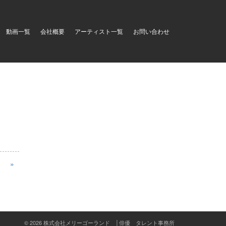
動画一覧
会社概要
アーティスト一覧
お問い合わせ
»
© 2026 株式会社メリーゴーランド │俳優 タレント事務所