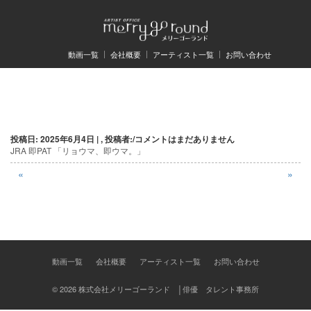
動画一覧
会社概要
アーティスト一覧
お問い合わせ
投
投稿日: 2025年6月4日 | , 投稿者:
/
コメントはまだありません
稿
JRA 即PAT 「リョウマ、即ウマ。」
ナ
«
»
ビ
ゲ
ー
動画一覧
会社概要
アーティスト一覧
お問い合わせ
シ
ョ
© 2026 株式会社メリーゴーランド │俳優 タレント事務所