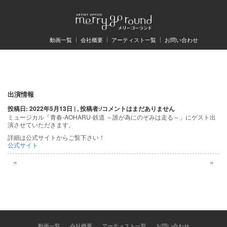
動画一覧
会社概要
アーティスト一覧
お問い合わせ
投
出演情報
投稿日: 2022年5月13日 | , 投稿者:
/
コメントはまだありません
稿
ミュージカル「青春-AOHARU-鉄道 ～誰が為にのぞみは走る～」にゲスト出
演させていただきます。
ナ
詳細は公式サイトからご覧下さい！
ビ
公式サイト
ゲ
«
»
ー
シ
ョ
動画一覧
会社概要
アーティスト一覧
お問い合わせ