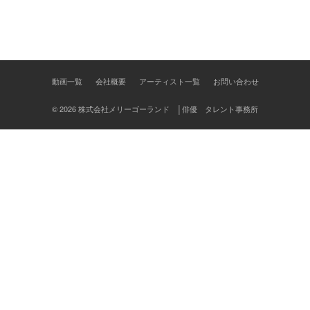
ナ
ビ
ゲ
動画一覧
会社概要
アーティスト一覧
お問い合わせ
ー
シ
© 2026 株式会社メリーゴーランド │俳優 タレント事務所
ョ
ン