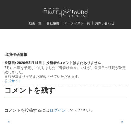
動画一覧
会社概要
アーティスト一覧
お問い合わせ
出演作品情報
投稿日: 2020年5月14日 | , 投稿者:
/
コメントはまだありません
7月に出演を予定しておりました『青春鉄道４』ですが、公演日の延期が決定
致しました。
日程が決まり次第また記載させていただきます。
公式サイト
コメントを残す
コメントを投稿するには
ログイン
してください。
投
«
»
稿