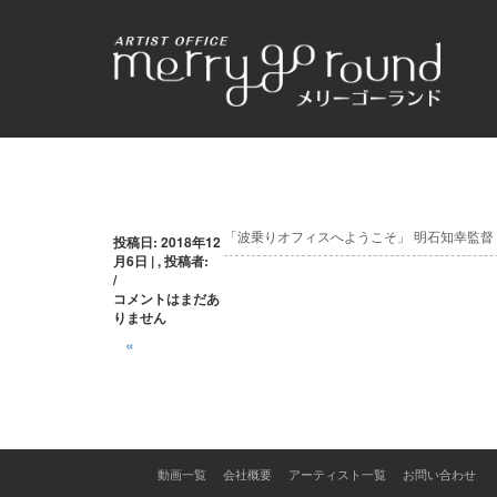
投
「波乗りオフィスへようこそ」 明石知幸監督 (
投稿日: 2018年12
月6日 | , 投稿者:
稿
/
コメントはまだあ
ナ
りません
ビ
«
ゲ
ー
シ
動画一覧
会社概要
アーティスト一覧
お問い合わせ