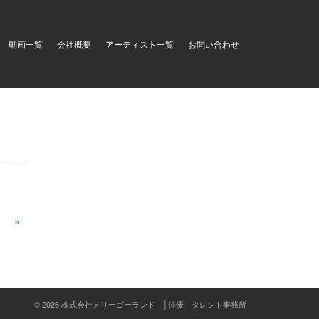
動画一覧
会社概要
アーティスト一覧
お問い合わせ
»
© 2026 株式会社メリーゴーランド │俳優 タレント事務所