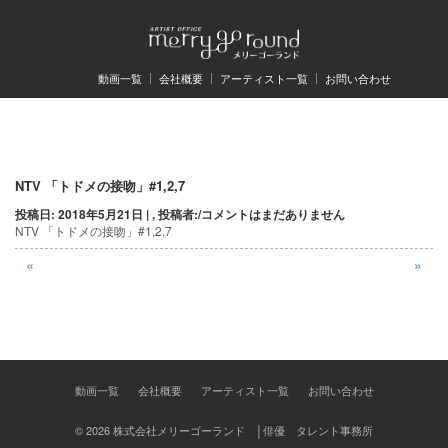
動画一覧
会社概要
アーティスト一覧
お問い合わせ
投
NTV 「トドメの接吻」#1,2,7
投稿日: 2018年5月21日 | , 投稿者:
/
コメントはまだありません
稿
NTV 「トドメの接吻」#1,2,7
ナ
«
»
ビ
ゲ
ー
シ
動画一覧
会社概要
アーティスト一覧
お問い合わせ
ョ
© 2026 株式会社メリーゴーランド │俳優 タレント事務所