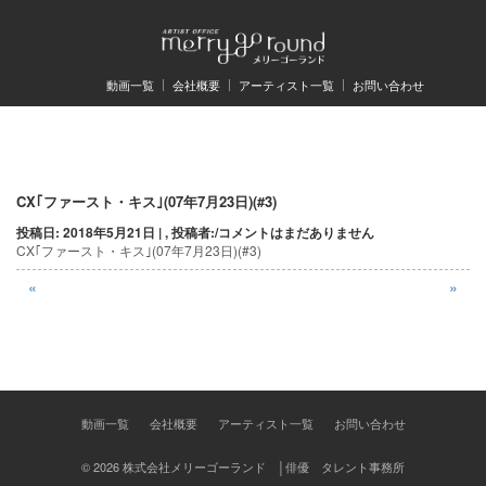
動画一覧
会社概要
アーティスト一覧
お問い合わせ
投
CX｢ファースト・キス｣(07年7月23日)(#3)
投稿日: 2018年5月21日 | , 投稿者:
/
コメントはまだありません
稿
CX｢ファースト・キス｣(07年7月23日)(#3)
ナ
«
»
ビ
ゲ
ー
シ
動画一覧
会社概要
アーティスト一覧
お問い合わせ
ョ
© 2026 株式会社メリーゴーランド │俳優 タレント事務所