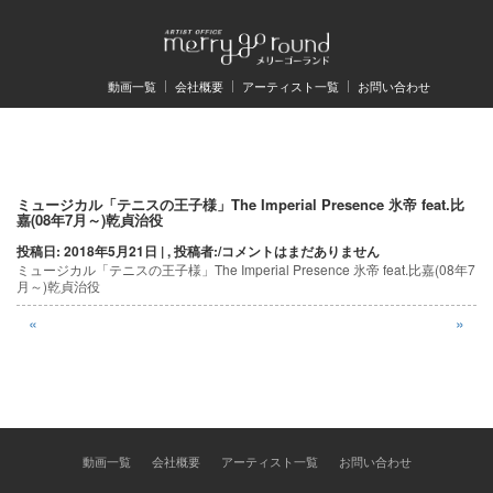
動画一覧
会社概要
アーティスト一覧
お問い合わせ
投
ミュージカル「テニスの王子様」The Imperial Presence 氷帝 feat.比
嘉(08年7月～)乾貞治役
稿
投稿日: 2018年5月21日 | , 投稿者:
/
コメントはまだありません
ミュージカル「テニスの王子様」The Imperial Presence 氷帝 feat.比嘉(08年7
ナ
月～)乾貞治役
ビ
«
»
ゲ
ー
シ
ョ
動画一覧
会社概要
アーティスト一覧
お問い合わせ