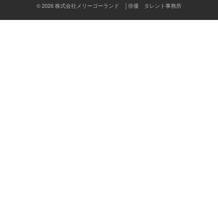
ン
© 2026 株式会社メリーゴーランド │俳優 タレント事務所