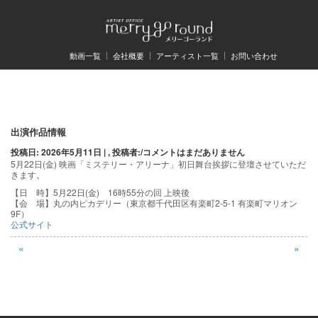
動画一覧
会社概要
アーティスト一覧
お問い合わせ
投
出演作品情報
投稿日: 2026年5月11日 | , 投稿者:
/
コメントはまだありません
稿
5月22日(金) 映画「ミステリー・アリーナ」初日舞台挨拶に登壇させていただ
きます。
ナ
【日 時】5月22日(金) 16時55分の回 上映後
ビ
【会 場】丸の内ピカデリー（東京都千代田区有楽町2-5-1 有楽町マリオン
9F）
ゲ
公式サイト
ー
«
»
シ
ョ