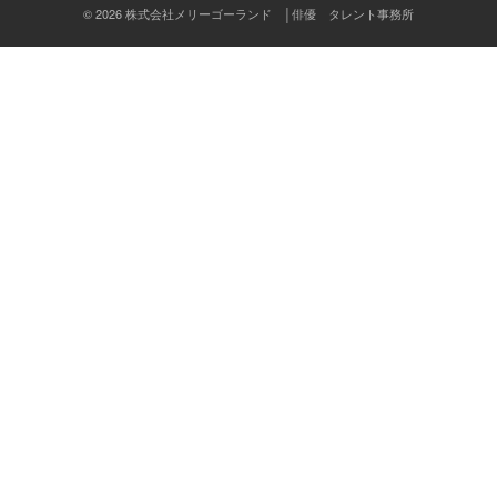
ン
© 2026 株式会社メリーゴーランド │俳優 タレント事務所