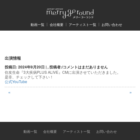
動画一覧
会社概要
アーティスト一覧
お問い合わせ
投
出演情報
投稿日: 2024年9月20日 | , 投稿者:
/
コメントはまだありません
稿
住友生命『3大疾病PLUS ALIVE』CMに出演させていただきました。
是非、チェックして下さい！
ナ
公式YouTube
ビ
«
»
ゲ
ー
シ
ョ
動画一覧
会社概要
アーティスト一覧
お問い合わせ