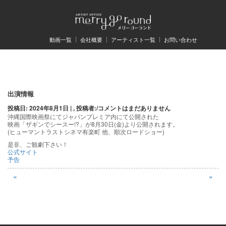
動画一覧
会社概要
アーティスト一覧
お問い合わせ
投
出演情報
投稿日: 2024年8月1日 | , 投稿者:
/
コメントはまだありません
稿
沖縄国際映画祭にてジャパンプレミア内にて公開された
映画「ザギンでシースー!?」が8月30日(金)より公開されます。
ナ
(ヒューマントラストシネマ有楽町 他、順次ロードショー)
ビ
是非、ご観劇下さい！
公式サイト
ゲ
予告
ー
«
»
シ
ョ