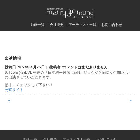
動画一覧
会社概要
アーティスト一覧
お問い合わせ
投
出演情報
投稿日: 2024年4月25日 | , 投稿者:
/
コメントはまだありません
稿
6月25日(火)DVD発売の「日本統一外伝 山崎組 ジョウジと愉快な仲間たち」
に出演させていただきます。
ナ
是非、チェックして下さい！
ビ
公式サイト
ゲ
«
»
ー
シ
ョ
動画一覧
会社概要
アーティスト一覧
お問い合わせ