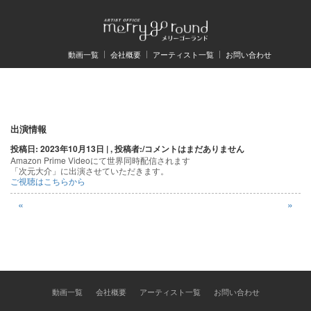
動画一覧
会社概要
アーティスト一覧
お問い合わせ
投
出演情報
投稿日: 2023年10月13日 | , 投稿者:
/
コメントはまだありません
稿
Amazon Prime Videoにて世界同時配信されます
「次元大介」に出演させていただきます。
ナ
ご視聴はこちらから
ビ
«
»
ゲ
ー
シ
ョ
動画一覧
会社概要
アーティスト一覧
お問い合わせ