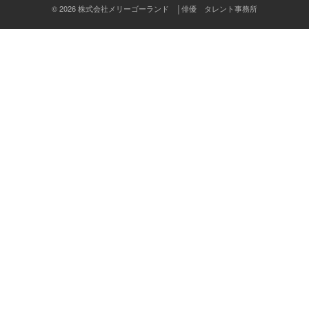
ン
© 2026 株式会社メリーゴーランド │俳優 タレント事務所