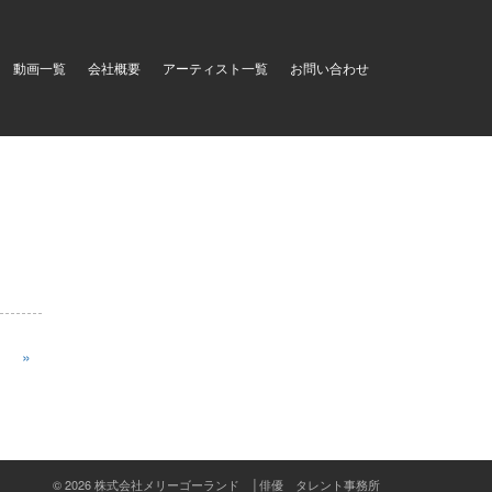
動画一覧
会社概要
アーティスト一覧
お問い合わせ
»
© 2026 株式会社メリーゴーランド │俳優 タレント事務所