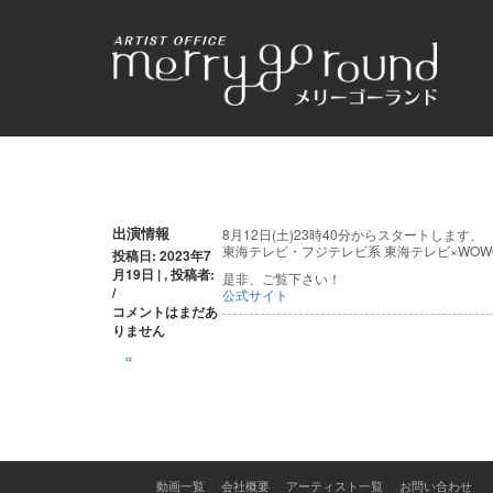
投
出演情報
8月12日(土)23時40分からスタートします、
東海テレビ・フジテレビ系 東海テレビ×WO
投稿日: 2023年7
稿
月19日 | , 投稿者:
是非、ご覧下さい！
/
公式サイト
ナ
コメントはまだあ
りません
ビ
«
ゲ
ー
シ
動画一覧
会社概要
アーティスト一覧
お問い合わせ