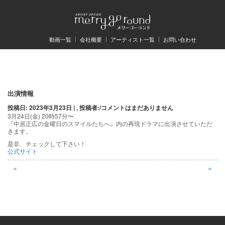
動画一覧
会社概要
アーティスト一覧
お問い合わせ
投
出演情報
投稿日: 2023年3月23日 | , 投稿者:
/
コメントはまだありません
稿
3月24日(金) 20時57分〜
『中居正広の金曜日のスマイルたちへ』内の再現ドラマに出演させていただ
ナ
きます。
ビ
是非、チェックして下さい！
公式サイト
ゲ
«
»
ー
シ
ョ