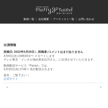
動画一覧
会社概要
アーティスト一覧
お問い合わせ
投
出演情報
投稿日: 2022年3月29日 | , 投稿者:
/
コメントはまだありません
稿
4月6日(水) 24時30分〜 スタートします
テレビ東京「メンタル強め美女白川さん」に出演させていただきます。
ナ
動画配信サービス『Paravi』では、
ビ
3月30日(水) 21時〜 先行配信されます。
是非、ご覧下さい！
ゲ
公式サイト
ー
«
»
シ
ョ