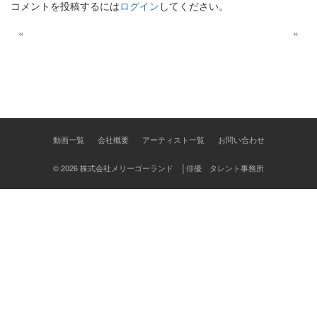
コメントを投稿するには
ログイン
してください。
投
«
»
稿
ナ
ビ
ゲ
動画一覧
会社概要
アーティスト一覧
お問い合わせ
ー
シ
© 2026 株式会社メリーゴーランド │俳優 タレント事務所
ョ
ン