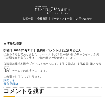
動画一覧
会社概要
アーティスト一覧
お問い合わせ
出演作品情報
投稿日: 2020年5月31日 | , 投稿者:
/
コメントはまだありません
出演を予定しておりました「シーボルト父子伝～蒼い目のサムライ～」が先
日の緊急事態宣言を受け、公演の延期が決定致しました。
公演日は築地本願寺ブディストホールにて、8月19日(水)～8月23日(日)となり
ます。
【誇】チームでの出演となります。
ご来場をお待ちしております。
販売サイト
舞台 Twitter
コメントを残す