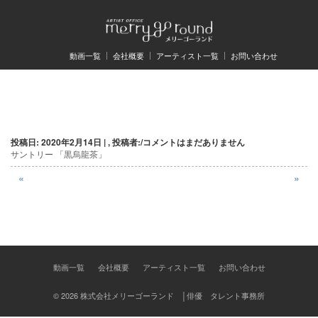
動画一覧
会社概要
アーティスト一覧
お問い合わせ
投
投稿日: 2020年2月14日 | , 投稿者:
/
コメントはまだありません
稿
サントリー 「黒烏龍茶」
ナ
«
»
ビ
ゲ
ー
動画一覧
会社概要
アーティスト一覧
お問い合わせ
シ
ョ
© 2026 株式会社メリーゴーランド │俳優 タレント事務所