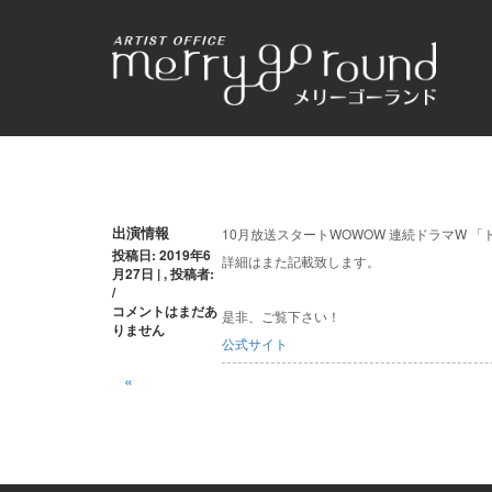
投
出演情報
10月放送スタートWOWOW 連続ドラマW 
投稿日: 2019年6
詳細はまた記載致します。
稿
月27日 | , 投稿者:
/
ナ
コメントはまだあ
是非、ご覧下さい！
りません
ビ
公式サイト
ゲ
«
ー
シ