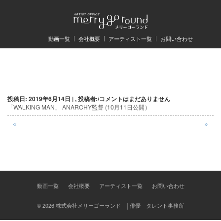
動画一覧
会社概要
アーティスト一覧
お問い合わせ
投
投稿日: 2019年6月14日 | , 投稿者:
/
コメントはまだありません
稿
「WALKING MAN」 ANARCHY監督 (10月11日公開）
ナ
«
»
ビ
ゲ
ー
動画一覧
会社概要
アーティスト一覧
お問い合わせ
シ
ョ
© 2026 株式会社メリーゴーランド │俳優 タレント事務所