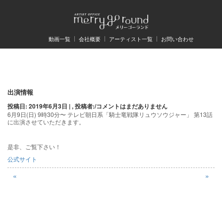
動画一覧
会社概要
アーティスト一覧
お問い合わせ
投
出演情報
投稿日: 2019年6月3日 | , 投稿者:
/
コメントはまだありません
稿
6月9日(日) 9時30分〜 テレビ朝日系「騎士竜戦隊リュウソウジャー」 第13話
に出演させていただきます。
ナ
ビ
是非、ご覧下さい！
ゲ
公式サイト
ー
«
»
シ
ョ