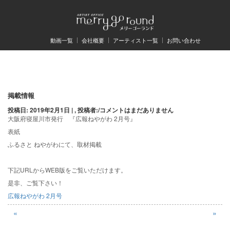
動画一覧
会社概要
アーティスト一覧
お問い合わせ
投
掲載情報
投稿日: 2019年2月1日 | , 投稿者:
/
コメントはまだありません
稿
大阪府寝屋川市発行 『広報ねやがわ 2月号』
ナ
表紙
ビ
ふるさと ねやがわにて、取材掲載
ゲ
下記URLからWEB版をご覧いただけます。
ー
是非、ご覧下さい！
シ
広報ねやがわ 2月号
ョ
«
»