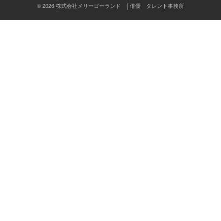
ン
© 2026 株式会社メリーゴーランド │俳優 タレント事務所