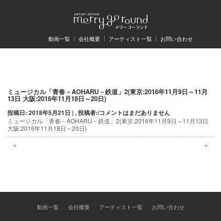
動画一覧
会社概要
アーティスト一覧
お問い合わせ
投
ミュージカル「青春－AOHARU－鉄道」2(東京:2016年11月9日～11月
13日 大阪:2016年11月18日～20日)
稿
投稿日: 2018年5月21日 | , 投稿者:
/
コメントはまだありません
ミュージカル「青春－AOHARU－鉄道」2(東京:2016年11月9日～11月13日
ナ
大阪:2016年11月18日～20日)
ビ
«
»
ゲ
ー
シ
ョ
動画一覧
会社概要
アーティスト一覧
お問い合わせ