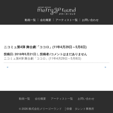
動画一覧
会社概要
アーティスト一覧
お問い合わせ
投
ニコミュ第4弾 舞台劇「ココロ」(11年4月29日～5月8日)
投稿日: 2018年5月21日 | , 投稿者:
/
コメントはまだありません
稿
ニコミュ第4弾 舞台劇「ココロ」(11年4月29日～5月8日)
ナ
«
»
ビ
ゲ
ー
シ
動画一覧
会社概要
アーティスト一覧
お問い合わせ
ョ
© 2026 株式会社メリーゴーランド │俳優 タレント事務所