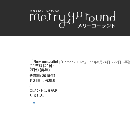
投
「Romeo×Juliet」
「Romeo×Juliet」 (11年3月24日～27日) (再
(11年3月24日～
27日) (再演)
稿
投稿日: 2018年5
ナ
月21日 | , 投稿者:
/
ビ
コメントはまだあ
りません
ゲ
«
ー
シ