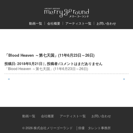
動画一覧
会社概要
アーティスト一覧
お問い合わせ
投
「Blood Heaven ～第七天国」(11年6月23日～26日)
投稿日: 2018年5月21日 | , 投稿者:
/
コメントはまだありません
稿
「Blood Heaven ～第七天国」(11年6月23日～26日)
ナ
«
»
ビ
ゲ
ー
シ
動画一覧
会社概要
アーティスト一覧
お問い合わせ
ョ
© 2026 株式会社メリーゴーランド │俳優 タレント事務所