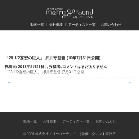
動画一覧
会社概要
アーティスト一覧
お問い合わせ
投
「28 1/2妄想の巨人」 押井守監督 (10年7月31日公開)
投稿日: 2018年5月21日 | , 投稿者:
/
コメントはまだありません
稿
「28 1/2妄想の巨人」 押井守監督 (7月31日公開)
ナ
«
»
ビ
ゲ
ー
シ
動画一覧
会社概要
アーティスト一覧
お問い合わせ
ョ
© 2026 株式会社メリーゴーランド │俳優 タレント事務所